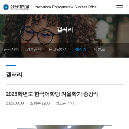
International Engagement & Success Office
갤러리
공지사항
외부공지
묻고답하기
갤러리
유튜브
서식자료모음
갤러리
2025학년도 한국어학당 겨울학기 종강식
2026.03.09
조회수 1203
최고관리자