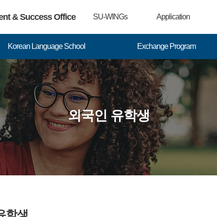
ent & Success Office
SU-WINGs
Application
Korean Language School
Exchange Program
외국인 유학생
유학생