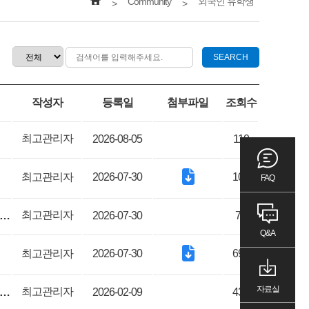
Community
외국인 유학생
>
>
SEARCH
작성자
등록일
첨부파일
조회수
최고관리자
2026-08-05
110
최고관리자
2026-07-30
108
FAQ
최고관리자
할납부 신청 및 등록금 납부 안내 (Tuition Installment Payment Application & Tuition Payment Notice)
2026-07-30
70
Q&A
최고관리자
2026-07-30
694
자료실
최고관리자
국인 신규 등록 및 체류기간 연장 안내 (Notice on Alien Registration & Extension of Stay)
2026-02-09
438