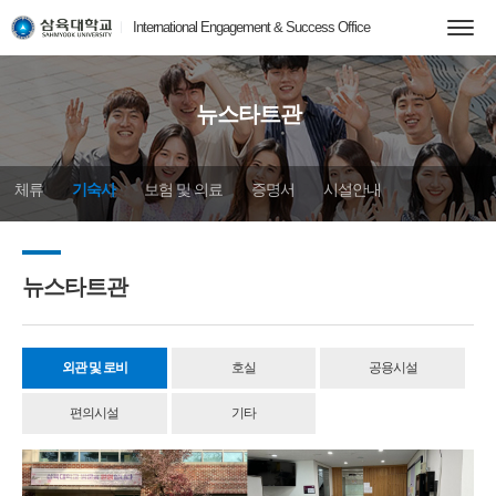
International Engagement & Success Office
뉴스타트관
체류
기숙사
보험 및 의료
증명서
시설안내
뉴스타트관
외관 및 로비
호실
공용시설
편의시설
기타